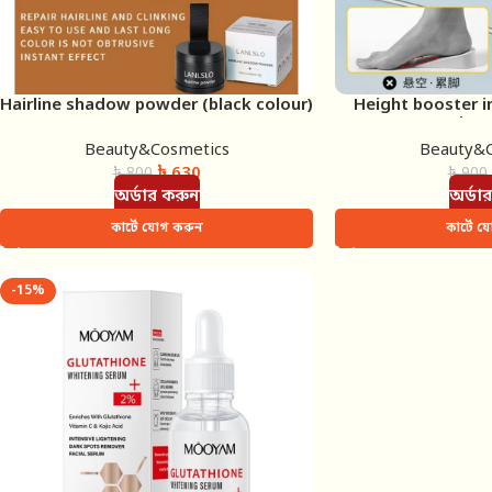
Hairline shadow powder (black colour)
Height booster ins
ইনস
Beauty&Cosmetics
Beauty&C
৳
630
৳
800
৳
900
অর্ডার করুন
অর্ডা
কার্টে যোগ করুন
কার্টে 
-15%