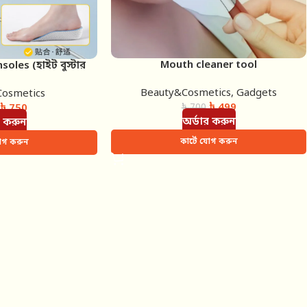
Mouth cleaner tool
oles (হাইট বুস্টার
োল)
Beauty&Cosmetics
,
Gadgets
osmetics
৳
499
৳
750
৳
700
অর্ডার করুন
র করুন
কার্টে যোগ করুন
যোগ করুন