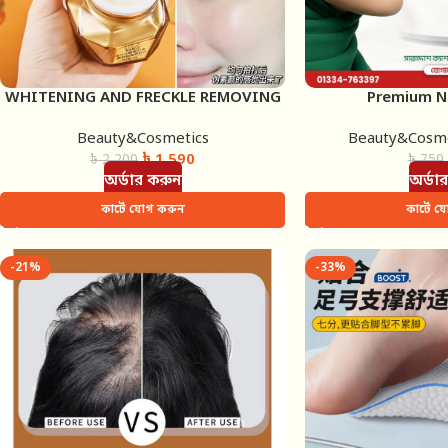
WHITENING AND FRECKLE REMOVING
Premium N
LUXURY CREAM (KUGE)
Beauty&Cosmetics
Beauty&Cosme
৳
1,590
৳
2,200
৳
750
অর্ডার করুন
অর্ডা
কার্টে যোগ করুন
কার্টে 
-21%
-33%