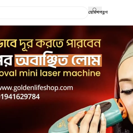
হোম
শপ
ব্লগ