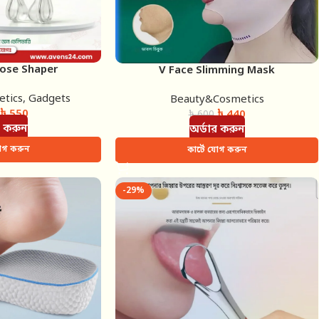
ose Shaper
V Face Slimming Mask
tics
,
Gadgets
Beauty&Cosmetics
৳
550
৳
440
৳
600
র করুন
অর্ডার করুন
যোগ করুন
কার্টে যোগ করুন
-29%