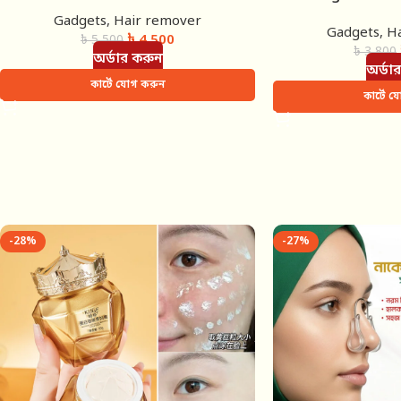
Gadgets
,
Hair remover
Gadgets
,
H
৳
4,500
৳
5,500
৳
3,800
অর্ডার করুন
অর্ডা
কার্টে যোগ করুন
কার্টে 
-28%
-27%