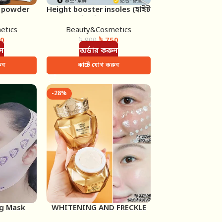
w powder
Height booster insoles (হাইট
ur)
বুস্টার ইনসোল)
etics
Beauty&Cosmetics
0
৳
750
৳
900
ুন
অর্ডার করুন
ুন
কার্টে যোগ করুন
-28%
ng Mask
WHITENING AND FRECKLE
REMOVING LUXURY CREAM