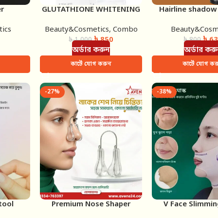
r
GLUTATHIONE WHITENING
Hairline shado
SERUM (MOOYAM)
(black colo
ics
Beauty&Cosmetics
,
Combo
Beauty&Cosm
৳
850
৳
63
৳
1,000
৳
800
অর্ডার করুন
অর্ডার কর
কার্টে যোগ করুন
কার্টে যোগ কর
-27%
-38%
tool
Premium Nose Shaper
V Face Slimmi