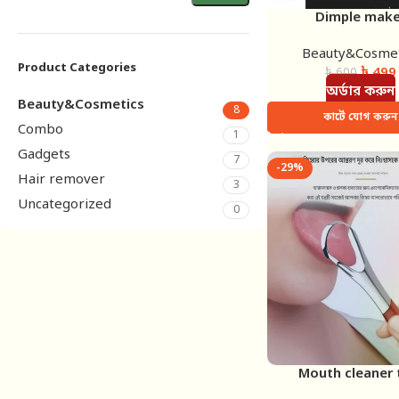
Dimple make
Beauty&Cosmet
Product Categories
৳
499
৳
600
অর্ডার করুন
Beauty&Cosmetics
8
কার্টে যোগ করুন
Combo
1
Gadgets
7
-29%
Hair remover
3
Uncategorized
0
Mouth cleaner 