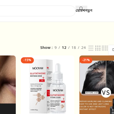
হোম
শপ
ব্লগ
Show
9
12
18
24
-15%
-21%