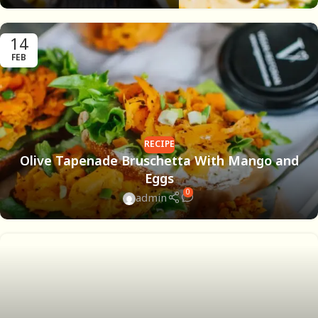
14
FEB
RECIPE
Olive Tapenade Bruschetta With Mango and
Eggs
0
admin