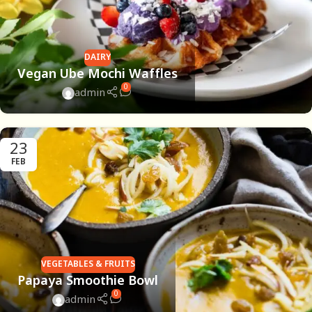
DAIRY
Vegan Ube Mochi Waffles
0
admin
23
FEB
VEGETABLES & FRUITS
Papaya Smoothie Bowl
0
admin