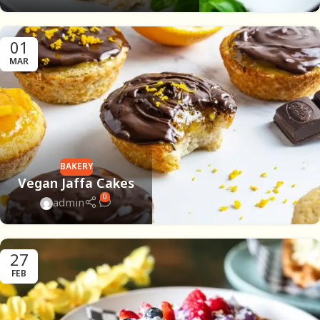
01
MAR
BAKERY
Vegan Jaffa Cakes
0
admin
27
FEB